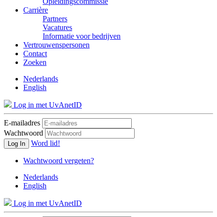
Opleidingscommissie
Carrière
Partners
Vacatures
Informatie voor bedrijven
Vertrouwenspersonen
Contact
Zoeken
Nederlands
English
Log in met UvAnetID
E-mailadres
Wachtwoord
Word lid!
Log In
Wachtwoord vergeten?
Nederlands
English
Log in met UvAnetID