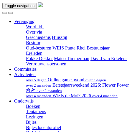
Toggle navigation
Vereniging
Word lid!
Over via
Geschiedenis
Huisstijl
Bestuur
Oud-besturen
WEIS
Panta Rhei
Bestuursjaar
Ereleden
Fokke Dekker
Maico Timmerman
David van Erkelens
Vertrouwenspersonen
Commissies
Activiteiten
Online game avond
over 5 dagen
over 5 dagen
Eerstejaarsweekend 2026: Flower Power
over 2 maanden
🌼🌸
over 2 maanden
Wie is de Mol? 2026
over 4 maanden
over 4 maanden
Onderwijs
Boeken
Tentamens
Lezingen
Bijles
Bijlesdocentprofiel