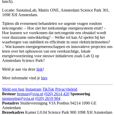
lunch).
Locatie: SustainaLab, Matrix ONE, Amsterdam Science Park 301,
1098 XH Amsterdam.
Tijdens dit evenement behandelen we urgente vragen rondom
netcongestie: – Hoe ziet het toekomstige energiesysteem eruit? –
Hoe kunnen we voorkomen dat netcongestie een obstakel wordt
voor duurzame ontwikkeling? – Welke rol kan AI spelen bij het
waarborgen van stabiliteit en efficiëntie in onze elektriciteitsnetten?
– Wat kunnen energiegemeenschappen en innovatieve projecten ons
leren over het opbouwen van een veerkrachtige, lokale
energievoorziening voor nieuwe initiatieven zoals Lab Q op
Amsterdam Science Park?
Meld je aan via deze
link
!
Meer informatie vind je
hier
.
Meld een bug
Instagram
TikTok
Privacybeleid
Bestuur
bestuur@svia.nl
(020) 2614 420
Sponsoring
sponsoring@svia.nl
(020) 2619 904
Postadres
Studievereniging VIA
Postbus 94214
1090 GE
Amsterdam
Bezoekadres
Kamer L0.04
Science Park 900
1098 XH Amsterdam