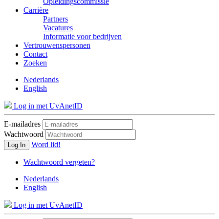
Opleidingscommissie
Carrière
Partners
Vacatures
Informatie voor bedrijven
Vertrouwenspersonen
Contact
Zoeken
Nederlands
English
Log in met UvAnetID
E-mailadres
Wachtwoord
Word lid!
Log In
Wachtwoord vergeten?
Nederlands
English
Log in met UvAnetID