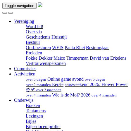
Toggle navigation
Vereniging
Word lid!
Over via
Geschiedenis
Huisstijl
Bestuur
Oud-besturen
WEIS
Panta Rhei
Bestuursjaar
Ereleden
Fokke Dekker
Maico Timmerman
David van Erkelens
Vertrouwenspersonen
Commissies
Activiteiten
Online game avond
over 5 dagen
over 5 dagen
Eerstejaarsweekend 2026: Flower Power
over 2 maanden
🌼🌸
over 2 maanden
Wie is de Mol? 2026
over 4 maanden
over 4 maanden
Onderwijs
Boeken
Tentamens
Lezingen
Bijles
Bijlesdocentprofiel