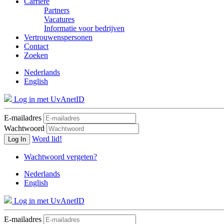
Carrière
Partners
Vacatures
Informatie voor bedrijven
Vertrouwenspersonen
Contact
Zoeken
Nederlands
English
Log in met UvAnetID
E-mailadres
Wachtwoord
Word lid!
Log In
Wachtwoord vergeten?
Nederlands
English
Log in met UvAnetID
E-mailadres