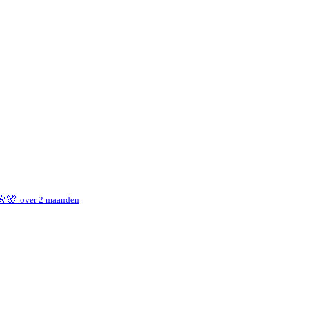
 🌼🌸
over 2 maanden