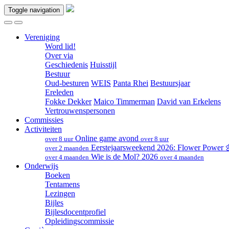
Toggle navigation
Vereniging
Word lid!
Over via
Geschiedenis
Huisstijl
Bestuur
Oud-besturen
WEIS
Panta Rhei
Bestuursjaar
Ereleden
Fokke Dekker
Maico Timmerman
David van Erkelens
Vertrouwenspersonen
Commissies
Activiteiten
Online game avond
over 8 uur
over 8 uur
Eerstejaarsweekend 2026: Flower Power
over 2 maanden
Wie is de Mol? 2026
over 4 maanden
over 4 maanden
Onderwijs
Boeken
Tentamens
Lezingen
Bijles
Bijlesdocentprofiel
Opleidingscommissie