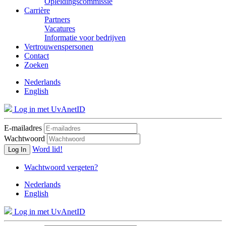
Opleidingscommissie
Carrière
Partners
Vacatures
Informatie voor bedrijven
Vertrouwenspersonen
Contact
Zoeken
Nederlands
English
Log in met UvAnetID
E-mailadres
Wachtwoord
Word lid!
Log In
Wachtwoord vergeten?
Nederlands
English
Log in met UvAnetID