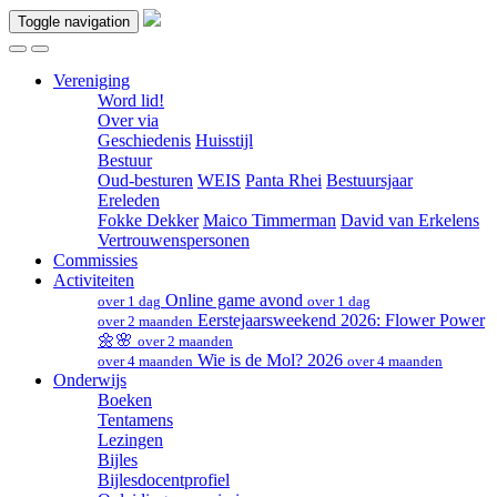
Toggle navigation
Vereniging
Word lid!
Over via
Geschiedenis
Huisstijl
Bestuur
Oud-besturen
WEIS
Panta Rhei
Bestuursjaar
Ereleden
Fokke Dekker
Maico Timmerman
David van Erkelens
Vertrouwenspersonen
Commissies
Activiteiten
Online game avond
over 1 dag
over 1 dag
Eerstejaarsweekend 2026: Flower Power
over 2 maanden
🌼🌸
over 2 maanden
Wie is de Mol? 2026
over 4 maanden
over 4 maanden
Onderwijs
Boeken
Tentamens
Lezingen
Bijles
Bijlesdocentprofiel