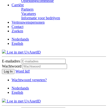
Opleidingscommissie
Carrière
Partners
Vacatures
Informatie voor bedrijven
Vertrouwenspersonen
Contact
Zoeken
Nederlands
English
Log in met UvAnetID
E-mailadres
Wachtwoord
Word lid!
Log In
Wachtwoord vergeten?
Nederlands
English
Log in met UvAnetID