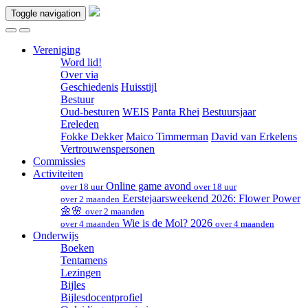
Toggle navigation
Vereniging
Word lid!
Over via
Geschiedenis
Huisstijl
Bestuur
Oud-besturen
WEIS
Panta Rhei
Bestuursjaar
Ereleden
Fokke Dekker
Maico Timmerman
David van Erkelens
Vertrouwenspersonen
Commissies
Activiteiten
Online game avond
over 18 uur
over 18 uur
Eerstejaarsweekend 2026: Flower Power
over 2 maanden
🌼🌸
over 2 maanden
Wie is de Mol? 2026
over 4 maanden
over 4 maanden
Onderwijs
Boeken
Tentamens
Lezingen
Bijles
Bijlesdocentprofiel