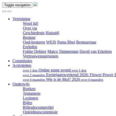
Toggle navigation
Vereniging
Word lid!
Over via
Geschiedenis
Huisstijl
Bestuur
Oud-besturen
WEIS
Panta Rhei
Bestuursjaar
Ereleden
Fokke Dekker
Maico Timmerman
David van Erkelens
Vertrouwenspersonen
Commissies
Activiteiten
Online game avond
over 1 dag
over 1 dag
Eerstejaarsweekend 2026: Flower Power
over 2 maanden
Wie is de Mol? 2026
over 4 maanden
over 4 maanden
Onderwijs
Boeken
Tentamens
Lezingen
Bijles
Bijlesdocentprofiel
Opleidingscommissie