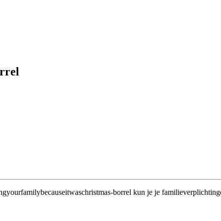
rrel
ingyourfamilybecauseitwaschristmas-borrel kun je je familieverplichtin