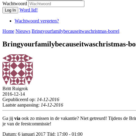
Wachtwoord
Word lid!
Log In
Wachtwoord vergeten?
Home
Nieuws
Bringyourfamilybecauseitwaschristmas-borrel
Bringyourfamilybecauseitwaschristmas-bo
Britt Ruigrok
2016-12-14
Gepubliceerd op:
14-12-2016
Laatste aanpassing:
14-12-2016
Ga jij
via
ook zo missen in de vakantie? Niet getreurd! Tijdens de Br
je van de feestcommissie!
Datum: 6 januari 2017 Tijd: 17:00 - 01:00