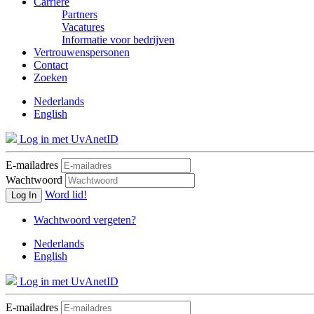
Carrière
Partners
Vacatures
Informatie voor bedrijven
Vertrouwenspersonen
Contact
Zoeken
Nederlands
English
Log in met UvAnetID
E-mailadres
Wachtwoord
Word lid!
Log In
Wachtwoord vergeten?
Nederlands
English
Log in met UvAnetID
E-mailadres