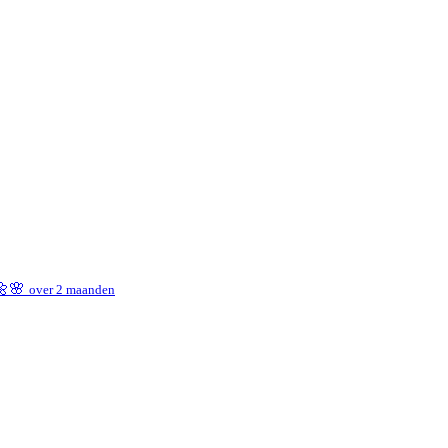
 🌼🌸
over 2 maanden