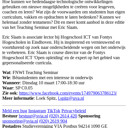
Hoe kunnen we hedendaagse technologische ontwikkelingen
gebruiken om nieuwe mogelijkheden te creëren voor lesgeven,
coachen en leren? Wat zijn de voorwaarden om studenten hun eigen
curriculum, vakken en opdrachten te laten bedenken? Kunnen we
helemaal zonder tentamens? Dit en meer komt aanbod in deze editie
van het Teaching Seminar met Eric Slaats.
Eric Slaats is associate lector bij Hogeschool ICT van Fontys
Hogescholen in Eindhoven. Hij is inspirerend en vernieuwend en
voortdurend op zoek naar onderscheidende wegen om het onderwijs
te verbeteren. Eric Slaats is course director van de Fontys
Hogeschool ICT 'Open opleiding' en de expert op het gebied van
gepersonaliseerde curricula.
Wat
: FNWI Teaching Seminar
Wie
: Bètastudenten met een interesse in onderwijs
Wanneer
: Dinsdag 10 maart 17:00-18:30 uur
Waar
: SP C0.05
Zie ook
:
https://www.facebook.com/events/174979063786123/
Meer informatie
: Loek Spitz,
l.spitz@uva.nl
Meld een bug
Instagram
TikTok
Privacybeleid
Bestuur
bestuur@svia.nl
(020) 2614 420
Sponsoring
sponsoring@svia.nl
(020) 2619 904
Postadres
Studievereniging VIA
Postbus 94214
1090 GE