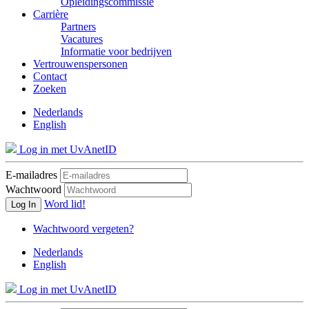
Opleidingscommissie
Carrière
Partners
Vacatures
Informatie voor bedrijven
Vertrouwenspersonen
Contact
Zoeken
Nederlands
English
Log in met UvAnetID
E-mailadres
Wachtwoord
Word lid!
Log In
Wachtwoord vergeten?
Nederlands
English
Log in met UvAnetID