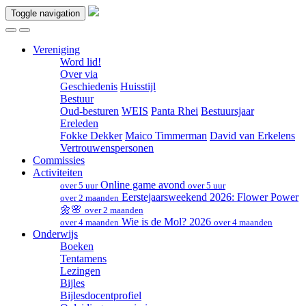
Toggle navigation
Vereniging
Word lid!
Over via
Geschiedenis
Huisstijl
Bestuur
Oud-besturen
WEIS
Panta Rhei
Bestuursjaar
Ereleden
Fokke Dekker
Maico Timmerman
David van Erkelens
Vertrouwenspersonen
Commissies
Activiteiten
Online game avond
over 5 uur
over 5 uur
Eerstejaarsweekend 2026: Flower Power
over 2 maanden
🌼🌸
over 2 maanden
Wie is de Mol? 2026
over 4 maanden
over 4 maanden
Onderwijs
Boeken
Tentamens
Lezingen
Bijles
Bijlesdocentprofiel