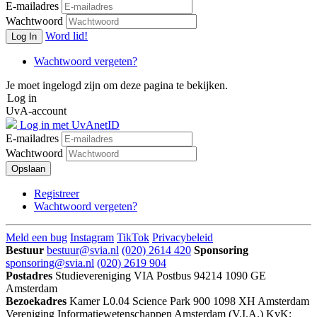
E-mailadres
Wachtwoord
Word lid!
Log In
Wachtwoord vergeten?
Je moet ingelogd zijn om deze pagina te bekijken.
Log in
UvA-account
Log in met UvAnetID
E-mailadres
Wachtwoord
Opslaan
Registreer
Wachtwoord vergeten?
Meld een bug
Instagram
TikTok
Privacybeleid
Bestuur
bestuur@svia.nl
(020) 2614 420
Sponsoring
sponsoring@svia.nl
(020) 2619 904
Postadres
Studievereniging VIA
Postbus 94214
1090 GE
Amsterdam
Bezoekadres
Kamer L0.04
Science Park 900
1098 XH Amsterdam
Vereniging Informatiewetenschappen Amsterdam (V.I.A.)
KvK: