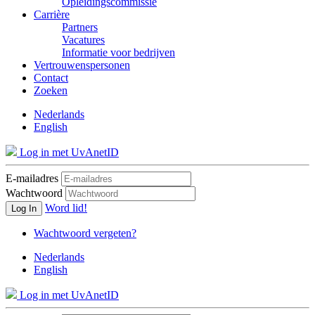
Opleidingscommissie
Carrière
Partners
Vacatures
Informatie voor bedrijven
Vertrouwenspersonen
Contact
Zoeken
Nederlands
English
Log in met UvAnetID
E-mailadres
Wachtwoord
Word lid!
Log In
Wachtwoord vergeten?
Nederlands
English
Log in met UvAnetID