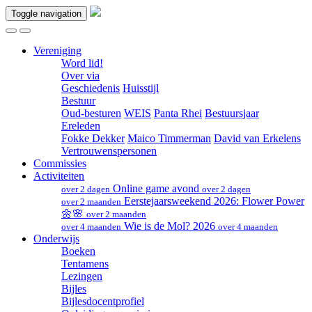
Toggle navigation
Vereniging
Word lid!
Over via
Geschiedenis
Huisstijl
Bestuur
Oud-besturen
WEIS
Panta Rhei
Bestuursjaar
Ereleden
Fokke Dekker
Maico Timmerman
David van Erkelens
Vertrouwenspersonen
Commissies
Activiteiten
Online game avond
over 2 dagen
over 2 dagen
Eerstejaarsweekend 2026: Flower Power
over 2 maanden
🌼🌸
over 2 maanden
Wie is de Mol? 2026
over 4 maanden
over 4 maanden
Onderwijs
Boeken
Tentamens
Lezingen
Bijles
Bijlesdocentprofiel