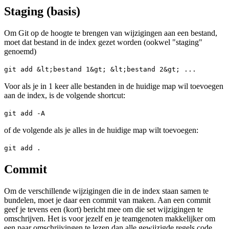
Staging (basis)
Om Git op de hoogte te brengen van wijzigingen aan een bestand,
moet dat bestand in de index gezet worden (ookwel "staging"
genoemd)
git add &lt;bestand 1&gt; &lt;bestand 2&gt; ...
Voor als je in 1 keer alle bestanden in de huidige map wil toevoegen
aan de index, is de volgende shortcut:
git add -A
of de volgende als je alles in de huidige map wilt toevoegen:
git add .
Commit
Om de verschillende wijzigingen die in de index staan samen te
bundelen, moet je daar een commit van maken. Aan een commit
geef je tevens een (kort) bericht mee om die set wijzigingen te
omschrijven. Het is voor jezelf en je teamgenoten makkelijker om
een paar omschrijvingen te lezen dan alle gewijzigde regels code