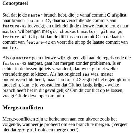
Conceptueel
Stel dat je de
branch hebt, die je vanaf commit
C
afsplitst
master
naar branch
, daarna verschillende commits aan
feature-42
toevoegt, en uiteindelijk de nieuwe feature terug naar
feature-42
wil brengen met
master
git checkout master; git merge
. Git pakt dan de diff tussen commit
C
en de laatste
feature-42
commit van
en voert die uit op de laatste commit van
feature-42
.
master
Als op
geen nieuwe wijzigingen zijn aan de regels code die
master
aanpast, gaat het mergen zonder problemen. Is er
feature-42
echter in de tussentijd iets veranderd, dan weet git niet welke
veranderingen te kiezen. Als het origineel
was, master
aaa
ondertussen
heeft, maar
zegt dat het eigenlijk
bbb
feature-42
ccc
moet zijn, kan je je voorstellen dat Git het lastig krijgt - welke
branch heeft het in dit geval gelijk? Om dit conflict op te lossen,
vraagt Git de developer om hulp.
Merge-conflicten
Merge-conflicten zijn te herkennen aan een uitvoer zoals het
volgende, wanneer je probeert om een branch te mergen. (Vergeet
niet dat
ook een merge doet!)
git pull