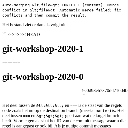
Auto-merging &lt;file&gt; CONFLICT (content): Merge
conflict in &lt;file&gt; Automatic merge failed; fix
conflicts and then commit the result.
Het bestand ziet er dan als volgt uit:
``` <<<<<<< HEAD
git-workshop-2020-1
=======
git-workshop-2020-0
9c0d93eb7370dd716d4b
```
Het deel tussen de
en
is de staat van die regels
&lt;&lt;&lt;
===
code zoals het nu op de destination branch (meestal
) is. Het
master
deel tussen
en
geeft aan wat de target branch
===
&gt;&gt;&gt;
heeft. Voor je gemak staat het ID van de commit message waarin die
regel is aangepast er ook bij. Als je nuttige commit messages