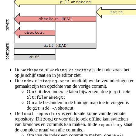
De
of
is de code zoals het
workspace
working directory
op je schijf staat en in je editor ziet.
De
of
houdt bij welke veranderingen er
index
staging area
gemaakt zijn ten opzichte van de vorige commit.
Om Git deze index te laten bijwerken, doe je
git add
&lt;filename&gt;
Om alle bestanden in de huidige map toe te voegen is
de
shortcut
git add -A
De
is een lokale kopie van de remote
local repository
repository. Dit zorgt er voor dat je ook offline kan switchen
van branches en commits kan maken. In de
staat
repository
de complete graaf van alle commits.
Om van de index een commit te maken, doe je
git