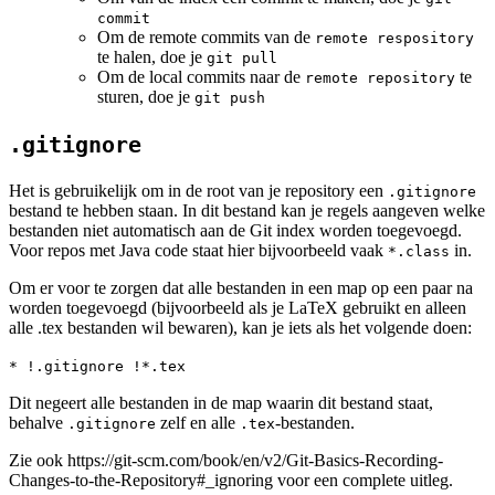
commit
Om de remote commits van de
remote respository
te halen, doe je
git pull
Om de local commits naar de
te
remote repository
sturen, doe je
git push
.gitignore
Het is gebruikelijk om in de root van je repository een
.gitignore
bestand te hebben staan. In dit bestand kan je regels aangeven welke
bestanden niet automatisch aan de Git index worden toegevoegd.
Voor repos met Java code staat hier bijvoorbeeld vaak
in.
*.class
Om er voor te zorgen dat alle bestanden in een map op een paar na
worden toegevoegd (bijvoorbeeld als je LaTeX gebruikt en alleen
alle .tex bestanden wil bewaren), kan je iets als het volgende doen:
* !.gitignore !*.tex
Dit negeert alle bestanden in de map waarin dit bestand staat,
behalve
zelf en alle
-bestanden.
.gitignore
.tex
Zie ook https://git-scm.com/book/en/v2/Git-Basics-Recording-
Changes-to-the-Repository#_ignoring voor een complete uitleg.