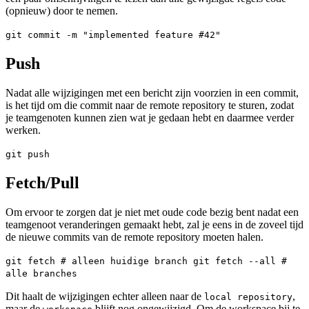
(opnieuw) door te nemen.
git commit -m "implemented feature #42"
Push
Nadat alle wijzigingen met een bericht zijn voorzien in een commit,
is het tijd om die commit naar de remote repository te sturen, zodat
je teamgenoten kunnen zien wat je gedaan hebt en daarmee verder
werken.
git push
Fetch/Pull
Om ervoor te zorgen dat je niet met oude code bezig bent nadat een
teamgenoot veranderingen gemaakt hebt, zal je eens in de zoveel tijd
de nieuwe commits van de remote repository moeten halen.
git fetch # alleen huidige branch git fetch --all #
alle branches
Dit haalt de wijzigingen echter alleen naar de
,
local repository
maar de
blijft nog ongewijzigd. Om de workspace bij te