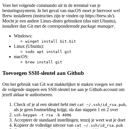
Voer het volgende commando uit in de terminal van je
besturingssysteem. In het geval van macOS moet je hiervoor wel
Brew installeren (instructies zijn te vinden op https://brew.sh/).
Mocht je een andere Linux-distro gebruiken (dus niet Ubuntu),
installeer dan Git met de corresponderende
package manager
.
Windows:
winget install Git.Git
Linux (Ubuntu):
sudo apt install git
macOS:
brew install git
Toevoegen SSH-sleutel aan Github
Om het gebruik van Git wat makkelijker te maken voegen we met
de volgende stappen een SSH-sleutel toe aan je Github-account om
jezelf aldaar te authoriseren.
Check of je al een sleutel hebt met
,
cat ~/.ssh/id_rsa.pub
als je geen foutmelding krijgt, sla dan stappen 1 en 2 over
ssh-keygen -t rsa -b 4096
Accepteer de standaard instellingen, tenzij je weet wat je doet
Kopieer de volledige uitvoer van
cat ~/.ssh/id_rsa.pub