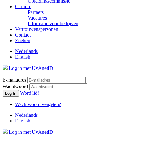
Opleidingscommissie
Carrière
Partners
Vacatures
Informatie voor bedrijven
Vertrouwenspersonen
Contact
Zoeken
Nederlands
English
Log in met UvAnetID
E-mailadres
Wachtwoord
Word lid!
Log In
Wachtwoord vergeten?
Nederlands
English
Log in met UvAnetID