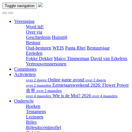
Toggle navigation
Vereniging
Word lid!
Over via
Geschiedenis
Huisstijl
Bestuur
Oud-besturen
WEIS
Panta Rhei
Bestuursjaar
Ereleden
Fokke Dekker
Maico Timmerman
David van Erkelens
Vertrouwenspersonen
Commissies
Activiteiten
Online game avond
over 2 dagen
over 2 dagen
Eerstejaarsweekend 2026: Flower Power
over 2 maanden
🌼🌸
over 2 maanden
Wie is de Mol? 2026
over 4 maanden
over 4 maanden
Onderwijs
Boeken
Tentamens
Lezingen
Bijles
Bijlesdocentprofiel