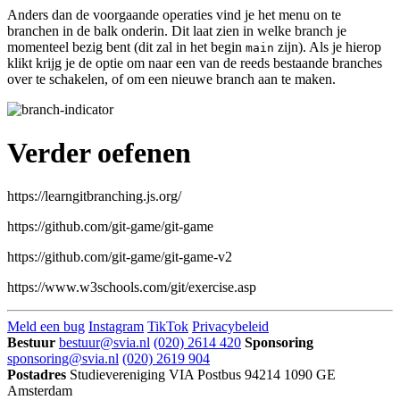
Anders dan de voorgaande operaties vind je het menu on te
branchen in de balk onderin. Dit laat zien in welke branch je
momenteel bezig bent (dit zal in het begin
zijn). Als je hierop
main
klikt krijg je de optie om naar een van de reeds bestaande branches
over te schakelen, of om een nieuwe branch aan te maken.
Verder oefenen
https://learngitbranching.js.org/
https://github.com/git-game/git-game
https://github.com/git-game/git-game-v2
https://www.w3schools.com/git/exercise.asp
Meld een bug
Instagram
TikTok
Privacybeleid
Bestuur
bestuur@svia.nl
(020) 2614 420
Sponsoring
sponsoring@svia.nl
(020) 2619 904
Postadres
Studievereniging VIA
Postbus 94214
1090 GE
Amsterdam