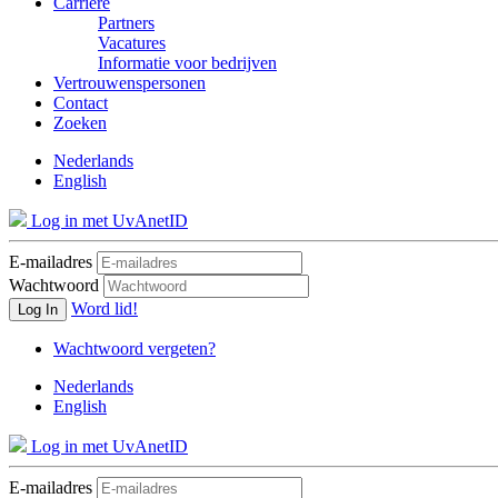
Carrière
Partners
Vacatures
Informatie voor bedrijven
Vertrouwenspersonen
Contact
Zoeken
Nederlands
English
Log in met UvAnetID
E-mailadres
Wachtwoord
Word lid!
Log In
Wachtwoord vergeten?
Nederlands
English
Log in met UvAnetID
E-mailadres