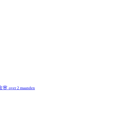
 🌼🌸
over 2 maanden