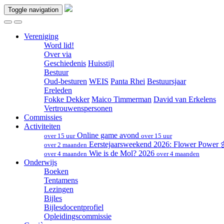
Toggle navigation
Vereniging
Word lid!
Over via
Geschiedenis
Huisstijl
Bestuur
Oud-besturen
WEIS
Panta Rhei
Bestuursjaar
Ereleden
Fokke Dekker
Maico Timmerman
David van Erkelens
Vertrouwenspersonen
Commissies
Activiteiten
Online game avond
over 15 uur
over 15 uur
Eerstejaarsweekend 2026: Flower Power
over 2 maanden
Wie is de Mol? 2026
over 4 maanden
over 4 maanden
Onderwijs
Boeken
Tentamens
Lezingen
Bijles
Bijlesdocentprofiel
Opleidingscommissie