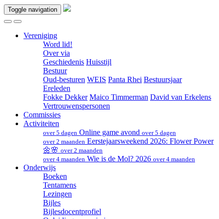
Toggle navigation
Vereniging
Word lid!
Over via
Geschiedenis
Huisstijl
Bestuur
Oud-besturen
WEIS
Panta Rhei
Bestuursjaar
Ereleden
Fokke Dekker
Maico Timmerman
David van Erkelens
Vertrouwenspersonen
Commissies
Activiteiten
Online game avond
over 5 dagen
over 5 dagen
Eerstejaarsweekend 2026: Flower Power
over 2 maanden
🌼🌸
over 2 maanden
Wie is de Mol? 2026
over 4 maanden
over 4 maanden
Onderwijs
Boeken
Tentamens
Lezingen
Bijles
Bijlesdocentprofiel