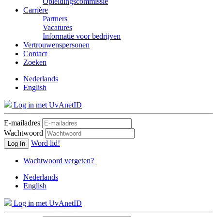
Opleidingscommissie
Carrière
Partners
Vacatures
Informatie voor bedrijven
Vertrouwenspersonen
Contact
Zoeken
Nederlands
English
Log in met UvAnetID
E-mailadres
Wachtwoord
Word lid!
Log In
Wachtwoord vergeten?
Nederlands
English
Log in met UvAnetID