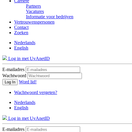
Carrière
Partners
Vacatures
Informatie voor bedrijven
Vertrouwenspersonen
Contact
Zoeken
Nederlands
English
Log in met UvAnetID
E-mailadres
Wachtwoord
Word lid!
Log In
Wachtwoord vergeten?
Nederlands
English
Log in met UvAnetID
E-mailadres