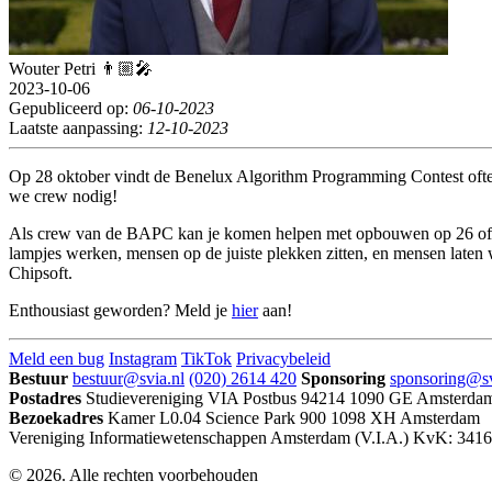
Wouter Petri 👨🏼‍🎤
2023-10-06
Gepubliceerd op:
06-10-2023
Laatste aanpassing:
12-10-2023
Op 28 oktober vindt de Benelux Algorithm Programming Contest oft
we crew nodig!
Als crew van de BAPC kan je komen helpen met opbouwen op 26 of 27 ok
lampjes werken, mensen op de juiste plekken zitten, en mensen laten w
Chipsoft.
Enthousiast geworden? Meld je
hier
aan!
Meld een bug
Instagram
TikTok
Privacybeleid
Bestuur
bestuur@svia.nl
(020) 2614 420
Sponsoring
sponsoring@sv
Postadres
Studievereniging VIA
Postbus 94214
1090 GE Amsterda
Bezoekadres
Kamer L0.04
Science Park 900
1098 XH Amsterdam
Vereniging Informatiewetenschappen Amsterdam (V.I.A.)
KvK: 3416
© 2026. Alle rechten voorbehouden