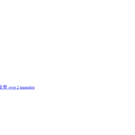
 🌼🌸
over 2 maanden