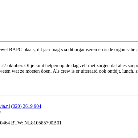
ewel BAPC plaats, dit jaar mag
via
dit organiseren en is de organisati
tober. Of je kunt helpen op de dag zelf met zorgen dat alles soepel ve
eten wat ze moeten doen. Als crew is er uiteraard ook ontbijt, lunch, s
ia.nl
(020) 2619 904
m
0464
BTW: NL810585790B01