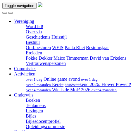
Toggle navigation
Vereniging
Word lid!
Over via
Geschiedenis
Huisstijl
Bestuur
Oud-besturen
WEIS
Panta Rhei
Bestuursjaar
Ereleden
Fokke Dekker
Maico Timmerman
David van Erkelens
Vertrouwenspersonen
Commissies
Activiteiten
Online game avond
over 1 dag
over 1 dag
Eerstejaarsweekend 2026: Flower Power
over 2 maanden
Wie is de Mol? 2026
over 4 maanden
over 4 maanden
Onderwijs
Boeken
Tentamens
Lezingen
Bijles
Bijlesdocentprofiel
Opleidingscommissie