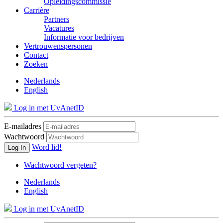
Opleidingscommissie
Carrière
Partners
Vacatures
Informatie voor bedrijven
Vertrouwenspersonen
Contact
Zoeken
Nederlands
English
Log in met UvAnetID
E-mailadres
Wachtwoord
Word lid!
Log In
Wachtwoord vergeten?
Nederlands
English
Log in met UvAnetID