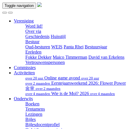
Toggle navigation
Vereniging
Word lid!
Over via
Geschiedenis
Huisstijl
Bestuur
Oud-besturen
WEIS
Panta Rhei
Bestuursjaar
Ereleden
Fokke Dekker
Maico Timmerman
David van Erkelens
Vertrouwenspersonen
Commissies
Activiteiten
Online game avond
over 20 uur
over 20 uur
Eerstejaarsweekend 2026: Flower Power
over 2 maanden
🌼🌸
over 2 maanden
Wie is de Mol? 2026
over 4 maanden
over 4 maanden
Onderwijs
Boeken
Tentamens
Lezingen
Bijles
Bijlesdocentprofiel