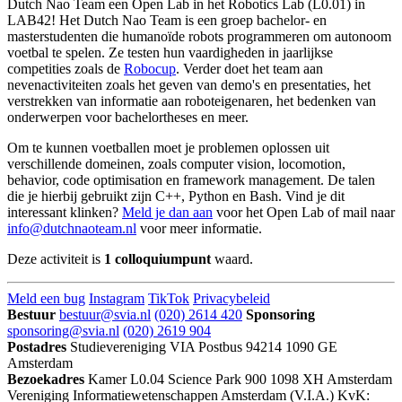
Dutch Nao Team een Open Lab in het Robotics Lab (L0.01) in
LAB42! Het Dutch Nao Team is een groep bachelor- en
masterstudenten die humanoïde robots programmeren om autonoom
voetbal te spelen. Ze testen hun vaardigheden in jaarlijkse
competities zoals de
Robocup
. Verder doet het team aan
nevenactiviteiten zoals het geven van demo's en presentaties, het
verstrekken van informatie aan roboteigenaren, het bedenken van
onderwerpen voor bachelortheses en meer.
Om te kunnen voetballen moet je problemen oplossen uit
verschillende domeinen, zoals computer vision, locomotion,
behavior, code optimisation en framework management. De talen
die je hierbij gebruikt zijn C++, Python en Bash. Vind je dit
interessant klinken?
Meld je dan aan
voor het Open Lab of mail naar
info@dutchnaoteam.nl
voor meer informatie.
Deze activiteit is
1 colloquiumpunt
waard.
Meld een bug
Instagram
TikTok
Privacybeleid
Bestuur
bestuur@svia.nl
(020) 2614 420
Sponsoring
sponsoring@svia.nl
(020) 2619 904
Postadres
Studievereniging VIA
Postbus 94214
1090 GE
Amsterdam
Bezoekadres
Kamer L0.04
Science Park 900
1098 XH Amsterdam
Vereniging Informatiewetenschappen Amsterdam (V.I.A.)
KvK: