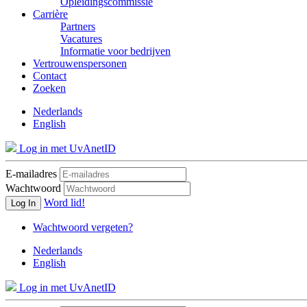
Opleidingscommissie
Carrière
Partners
Vacatures
Informatie voor bedrijven
Vertrouwenspersonen
Contact
Zoeken
Nederlands
English
Log in met UvAnetID
E-mailadres
Wachtwoord
Word lid!
Log In
Wachtwoord vergeten?
Nederlands
English
Log in met UvAnetID