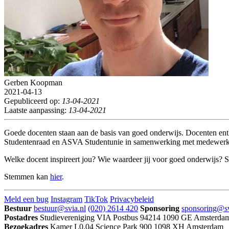
Gerben Koopman
2021-04-13
Gepubliceerd op:
13-04-2021
Laatste aanpassing:
13-04-2021
Goede docenten staan aan de basis van goed onderwijs. Docenten enth
Studentenraad en ASVA Studentunie in samenwerking met medewerkers
Welke docent inspireert jou? Wie waardeer jij voor goed onderwijs? S
Stemmen kan
hier
.
Meld een bug
Instagram
TikTok
Privacybeleid
Bestuur
bestuur@svia.nl
(020) 2614 420
Sponsoring
sponsoring@sv
Postadres
Studievereniging VIA
Postbus 94214
1090 GE Amsterda
Bezoekadres
Kamer L0.04
Science Park 900
1098 XH Amsterdam