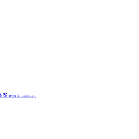
 🌼🌸
over 2 maanden