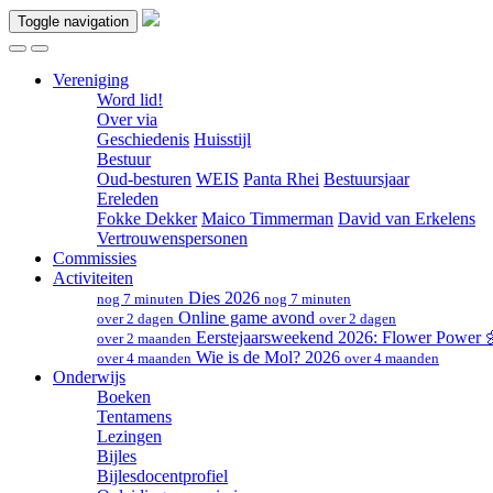
Toggle navigation
Vereniging
Word lid!
Over via
Geschiedenis
Huisstijl
Bestuur
Oud-besturen
WEIS
Panta Rhei
Bestuursjaar
Ereleden
Fokke Dekker
Maico Timmerman
David van Erkelens
Vertrouwenspersonen
Commissies
Activiteiten
Dies 2026
nog 7 minuten
nog 7 minuten
Online game avond
over 2 dagen
over 2 dagen
Eerstejaarsweekend 2026: Flower Power
over 2 maanden
Wie is de Mol? 2026
over 4 maanden
over 4 maanden
Onderwijs
Boeken
Tentamens
Lezingen
Bijles
Bijlesdocentprofiel