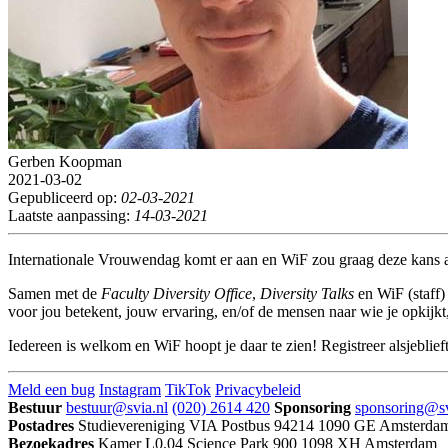
Gerben Koopman
2021-03-02
Gepubliceerd op:
02-03-2021
Laatste aanpassing:
14-03-2021
Internationale Vrouwendag komt er aan en WiF zou graag deze kans aan
Samen met de
Faculty Diversity Office
,
Diversity Talks
en WiF (staff)
voor jou betekent, jouw ervaring, en/of de mensen naar wie je opkijkt,
Iedereen is welkom en WiF hoopt je daar te zien! Registreer alsjeblief
Meld een bug
Instagram
TikTok
Privacybeleid
Bestuur
bestuur@svia.nl
(020) 2614 420
Sponsoring
sponsoring@sv
Postadres
Studievereniging VIA
Postbus 94214
1090 GE Amsterda
Bezoekadres
Kamer L0.04
Science Park 900
1098 XH Amsterdam