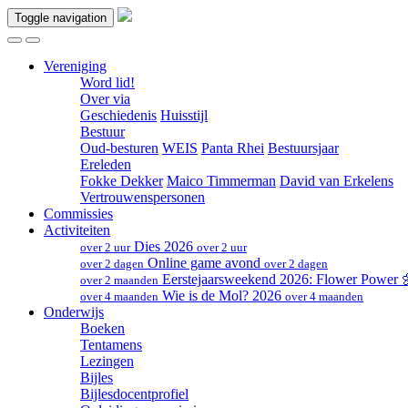
Toggle navigation
Vereniging
Word lid!
Over via
Geschiedenis
Huisstijl
Bestuur
Oud-besturen
WEIS
Panta Rhei
Bestuursjaar
Ereleden
Fokke Dekker
Maico Timmerman
David van Erkelens
Vertrouwenspersonen
Commissies
Activiteiten
Dies 2026
over 2 uur
over 2 uur
Online game avond
over 2 dagen
over 2 dagen
Eerstejaarsweekend 2026: Flower Power
over 2 maanden
Wie is de Mol? 2026
over 4 maanden
over 4 maanden
Onderwijs
Boeken
Tentamens
Lezingen
Bijles
Bijlesdocentprofiel