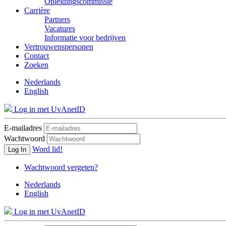
Opleidingscommissie
Carrière
Partners
Vacatures
Informatie voor bedrijven
Vertrouwenspersonen
Contact
Zoeken
Nederlands
English
Log in met UvAnetID
E-mailadres
Wachtwoord
Word lid!
Log In
Wachtwoord vergeten?
Nederlands
English
Log in met UvAnetID