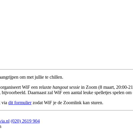
grijpen om met jullie te chillen.
 organiseert WiF een relaxte
hangout sessie
in Zoom (8 maart, 20:00-21:
 bijvoorbeeld. Daarnaast zal WiF een aantal leuke spelletjes spelen om 
t via
dit formulier
zodat WiF je de Zoomlink kan sturen.
ia.nl
(020) 2619 904
m