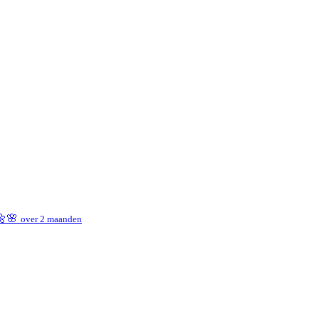
 🌼🌸
over 2 maanden