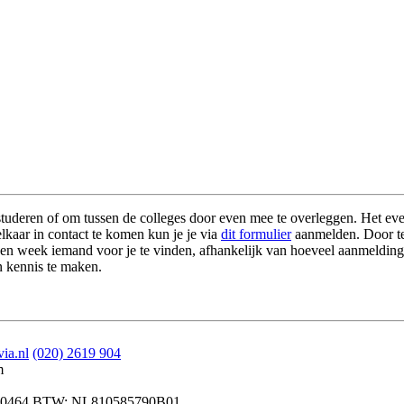
 studeren of om tussen de colleges door even mee te overleggen. Het ev
lkaar in contact te komen kun je je via
dit formulier
aanmelden. Door te v
en week iemand voor je te vinden, afhankelijk van hoeveel aanmelding
n kennis te maken.
.
ia.nl
(020) 2619 904
m
0464
BTW: NL810585790B01