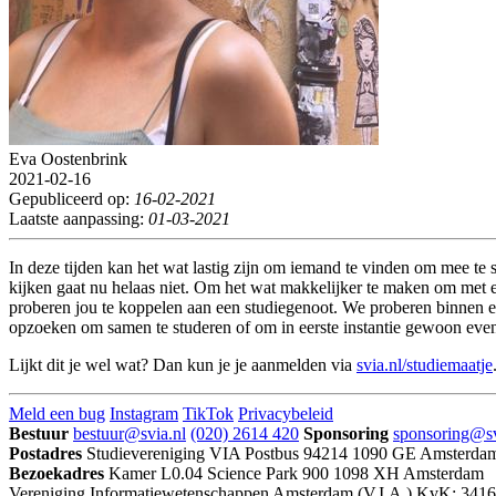
Eva Oostenbrink
2021-02-16
Gepubliceerd op:
16-02-2021
Laatste aanpassing:
01-03-2021
In deze tijden kan het wat lastig zijn om iemand te vinden om mee te
kijken gaat nu helaas niet. Om het wat makkelijker te maken om met e
proberen jou te koppelen aan een studiegenoot. We proberen binnen e
opzoeken om samen te studeren of om in eerste instantie gewoon eve
Lijkt dit je wel wat? Dan kun je je aanmelden via
svia.nl/studiemaatje
Meld een bug
Instagram
TikTok
Privacybeleid
Bestuur
bestuur@svia.nl
(020) 2614 420
Sponsoring
sponsoring@sv
Postadres
Studievereniging VIA
Postbus 94214
1090 GE Amsterda
Bezoekadres
Kamer L0.04
Science Park 900
1098 XH Amsterdam
Vereniging Informatiewetenschappen Amsterdam (V.I.A.)
KvK: 3416