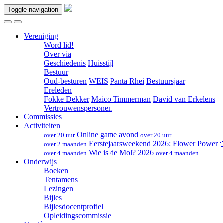
Toggle navigation
Vereniging
Word lid!
Over via
Geschiedenis
Huisstijl
Bestuur
Oud-besturen
WEIS
Panta Rhei
Bestuursjaar
Ereleden
Fokke Dekker
Maico Timmerman
David van Erkelens
Vertrouwenspersonen
Commissies
Activiteiten
Online game avond
over 20 uur
over 20 uur
Eerstejaarsweekend 2026: Flower Power
over 2 maanden
Wie is de Mol? 2026
over 4 maanden
over 4 maanden
Onderwijs
Boeken
Tentamens
Lezingen
Bijles
Bijlesdocentprofiel
Opleidingscommissie