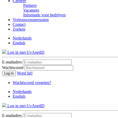
Carrière
Partners
Vacatures
Informatie voor bedrijven
Vertrouwenspersonen
Contact
Zoeken
Nederlands
English
Log in met UvAnetID
E-mailadres
Wachtwoord
Word lid!
Log In
Wachtwoord vergeten?
Nederlands
English
Log in met UvAnetID
E-mailadres