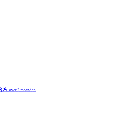
 🌼🌸
over 2 maanden