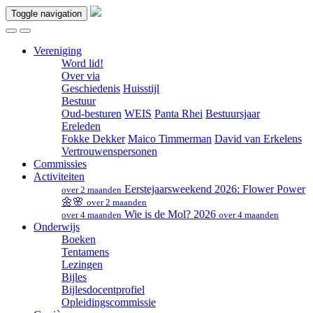
Toggle navigation
Vereniging
Word lid!
Over via
Geschiedenis
Huisstijl
Bestuur
Oud-besturen
WEIS
Panta Rhei
Bestuursjaar
Ereleden
Fokke Dekker
Maico Timmerman
David van Erkelens
Vertrouwenspersonen
Commissies
Activiteiten
Eerstejaarsweekend 2026: Flower Power
over 2 maanden
🌼🌸
over 2 maanden
Wie is de Mol? 2026
over 4 maanden
over 4 maanden
Onderwijs
Boeken
Tentamens
Lezingen
Bijles
Bijlesdocentprofiel
Opleidingscommissie