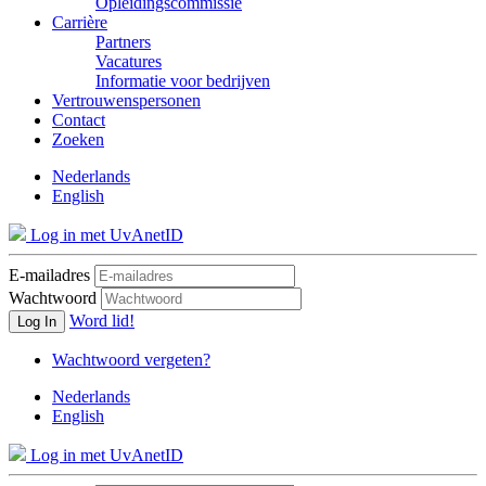
Opleidingscommissie
Carrière
Partners
Vacatures
Informatie voor bedrijven
Vertrouwenspersonen
Contact
Zoeken
Nederlands
English
Log in met UvAnetID
E-mailadres
Wachtwoord
Word lid!
Log In
Wachtwoord vergeten?
Nederlands
English
Log in met UvAnetID