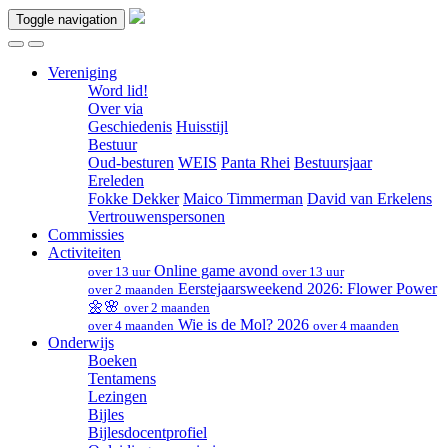
Toggle navigation
Vereniging
Word lid!
Over via
Geschiedenis
Huisstijl
Bestuur
Oud-besturen
WEIS
Panta Rhei
Bestuursjaar
Ereleden
Fokke Dekker
Maico Timmerman
David van Erkelens
Vertrouwenspersonen
Commissies
Activiteiten
Online game avond
over 13 uur
over 13 uur
Eerstejaarsweekend 2026: Flower Power
over 2 maanden
🌼🌸
over 2 maanden
Wie is de Mol? 2026
over 4 maanden
over 4 maanden
Onderwijs
Boeken
Tentamens
Lezingen
Bijles
Bijlesdocentprofiel