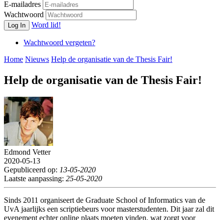
E-mailadres
Wachtwoord
Word lid!
Log In
Wachtwoord vergeten?
Home
Nieuws
Help de organisatie van de Thesis Fair!
Help de organisatie van de Thesis Fair!
Edmond Vetter
2020-05-13
Gepubliceerd op:
13-05-2020
Laatste aanpassing:
25-05-2020
Sinds 2011 organiseert de Graduate School of Informatics van de
UvA jaarlijks een scriptiebeurs voor masterstudenten. Dit jaar zal dit
evenement echter online plaats moeten vinden, wat zorgt voor