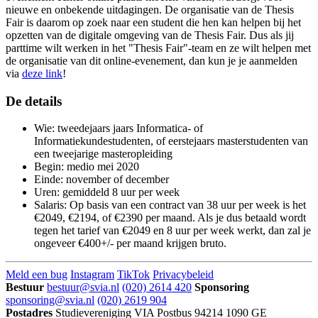
nieuwe en onbekende uitdagingen. De organisatie van de Thesis
Fair is daarom op zoek naar een student die hen kan helpen bij het
opzetten van de digitale omgeving van de Thesis Fair. Dus als jij
parttime wilt werken in het "Thesis Fair"-team en ze wilt helpen met
de organisatie van dit online-evenement, dan kun je je aanmelden
via
deze link
!
De details
Wie: tweedejaars jaars Informatica- of
Informatiekundestudenten, of eerstejaars masterstudenten van
een tweejarige masteropleiding
Begin: medio mei 2020
Einde: november of december
Uren: gemiddeld 8 uur per week
Salaris: Op basis van een contract van 38 uur per week is het
€2049, €2194, of €2390 per maand. Als je dus betaald wordt
tegen het tarief van €2049 en 8 uur per week werkt, dan zal je
ongeveer €400+/- per maand krijgen bruto.
Meld een bug
Instagram
TikTok
Privacybeleid
Bestuur
bestuur@svia.nl
(020) 2614 420
Sponsoring
sponsoring@svia.nl
(020) 2619 904
Postadres
Studievereniging VIA
Postbus 94214
1090 GE