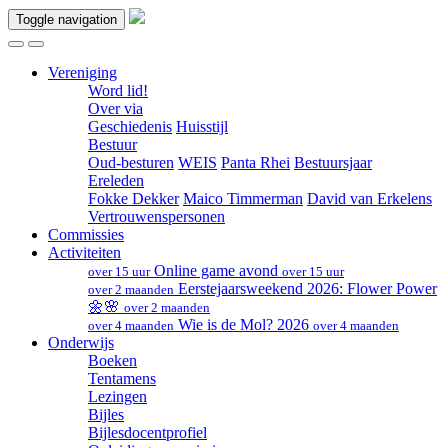
Toggle navigation
Vereniging
Word lid!
Over via
Geschiedenis
Huisstijl
Bestuur
Oud-besturen
WEIS
Panta Rhei
Bestuursjaar
Ereleden
Fokke Dekker
Maico Timmerman
David van Erkelens
Vertrouwenspersonen
Commissies
Activiteiten
Online game avond
over 15 uur
over 15 uur
Eerstejaarsweekend 2026: Flower Power
over 2 maanden
🌼🌸
over 2 maanden
Wie is de Mol? 2026
over 4 maanden
over 4 maanden
Onderwijs
Boeken
Tentamens
Lezingen
Bijles
Bijlesdocentprofiel