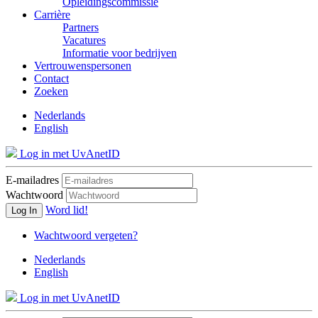
Opleidingscommissie
Carrière
Partners
Vacatures
Informatie voor bedrijven
Vertrouwenspersonen
Contact
Zoeken
Nederlands
English
Log in met UvAnetID
E-mailadres
Wachtwoord
Word lid!
Log In
Wachtwoord vergeten?
Nederlands
English
Log in met UvAnetID