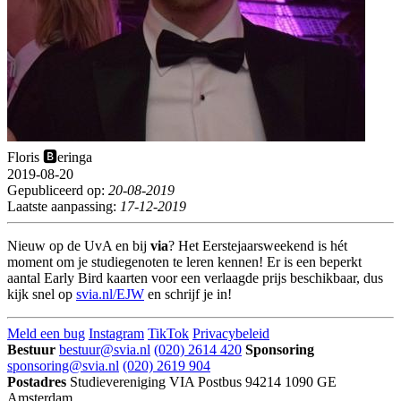
Floris 🅱️eringa
2019-08-20
Gepubliceerd op:
20-08-2019
Laatste aanpassing:
17-12-2019
Nieuw op de UvA en bij
via
? Het Eerstejaarsweekend is hét
moment om je studiegenoten te leren kennen! Er is een beperkt
aantal Early Bird kaarten voor een verlaagde prijs beschikbaar, dus
kijk snel op
svia.nl/EJW
en schrijf je in!
Meld een bug
Instagram
TikTok
Privacybeleid
Bestuur
bestuur@svia.nl
(020) 2614 420
Sponsoring
sponsoring@svia.nl
(020) 2619 904
Postadres
Studievereniging VIA
Postbus 94214
1090 GE
Amsterdam