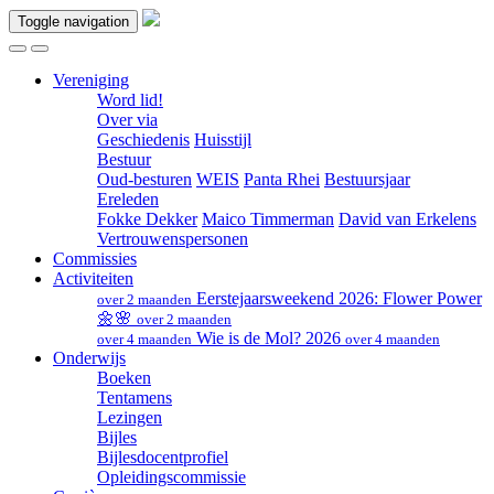
Toggle navigation
Vereniging
Word lid!
Over via
Geschiedenis
Huisstijl
Bestuur
Oud-besturen
WEIS
Panta Rhei
Bestuursjaar
Ereleden
Fokke Dekker
Maico Timmerman
David van Erkelens
Vertrouwenspersonen
Commissies
Activiteiten
Eerstejaarsweekend 2026: Flower Power
over 2 maanden
🌼🌸
over 2 maanden
Wie is de Mol? 2026
over 4 maanden
over 4 maanden
Onderwijs
Boeken
Tentamens
Lezingen
Bijles
Bijlesdocentprofiel
Opleidingscommissie