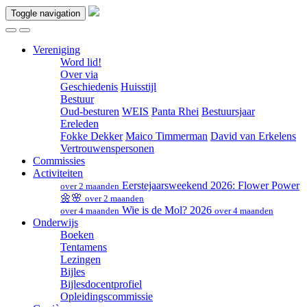
Toggle navigation
Vereniging
Word lid!
Over via
Geschiedenis
Huisstijl
Bestuur
Oud-besturen
WEIS
Panta Rhei
Bestuursjaar
Ereleden
Fokke Dekker
Maico Timmerman
David van Erkelens
Vertrouwenspersonen
Commissies
Activiteiten
Eerstejaarsweekend 2026: Flower Power
over 2 maanden
🌼🌸
over 2 maanden
Wie is de Mol? 2026
over 4 maanden
over 4 maanden
Onderwijs
Boeken
Tentamens
Lezingen
Bijles
Bijlesdocentprofiel
Opleidingscommissie