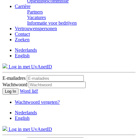
Opleidingscommissie
Carrière
Partners
Vacatures
Informatie voor bedrijven
Vertrouwenspersonen
Contact
Zoeken
Nederlands
English
Log in met UvAnetID
E-mailadres
Wachtwoord
Word lid!
Log In
Wachtwoord vergeten?
Nederlands
English
Log in met UvAnetID