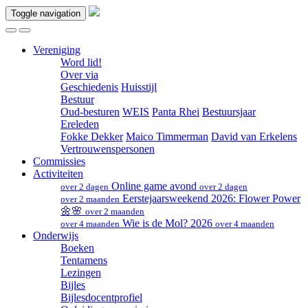
Toggle navigation
Vereniging
Word lid!
Over via
Geschiedenis
Huisstijl
Bestuur
Oud-besturen
WEIS
Panta Rhei
Bestuursjaar
Ereleden
Fokke Dekker
Maico Timmerman
David van Erkelens
Vertrouwenspersonen
Commissies
Activiteiten
Online game avond
over 2 dagen
over 2 dagen
Eerstejaarsweekend 2026: Flower Power
over 2 maanden
🌼🌸
over 2 maanden
Wie is de Mol? 2026
over 4 maanden
over 4 maanden
Onderwijs
Boeken
Tentamens
Lezingen
Bijles
Bijlesdocentprofiel