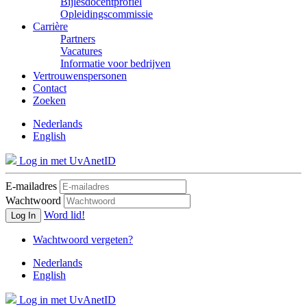
Bijlesdocentprofiel
Opleidingscommissie
Carrière
Partners
Vacatures
Informatie voor bedrijven
Vertrouwenspersonen
Contact
Zoeken
Nederlands
English
Log in met UvAnetID
E-mailadres
Wachtwoord
Word lid!
Log In
Wachtwoord vergeten?
Nederlands
English
Log in met UvAnetID