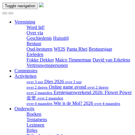
Toggle navigation
Vereniging
Word lid!
Over via
Geschiedenis
Huisstijl
Bestuur
Oud-besturen
WEIS
Panta Rhei
Bestuursjaar
Ereleden
Fokke Dekker
Maico Timmerman
David van Erkelens
Vertrouwenspersonen
Commissies
Activiteiten
Dies 2026
over 3 uur
over 3 uur
Online game avond
over 2 dagen
over 2 dagen
Eerstejaarsweekend 2026: Flower Power
over 2 maanden
🌼🌸
over 2 maanden
Wie is de Mol? 2026
over 4 maanden
over 4 maanden
Onderwijs
Boeken
Tentamens
Lezingen
Bijles