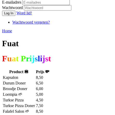
E-mailadres
Wachtwoord
Word lid!
Log In
Wachtwoord vergeten?
Home
Fuat
F
u
a
t
P
r
i
j
s
l
i
j
s
t
Product 🍔
Prijs 💸
Kapsalon
8,50
Durum Doner
6,50
Broodje Doner
6,00
Loempia 🌱
5,00
Turkse Pizza
4,50
Turkse Pizza Doner
7,50
Falafel Salon 🌱
8,50