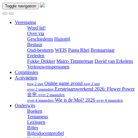
Toggle navigation
Vereniging
Word lid!
Over via
Geschiedenis
Huisstijl
Bestuur
Oud-besturen
WEIS
Panta Rhei
Bestuursjaar
Ereleden
Fokke Dekker
Maico Timmerman
David van Erkelens
Vertrouwenspersonen
Commissies
Activiteiten
Online game avond
nog 2 uur
nog 2 uur
Eerstejaarsweekend 2026: Flower Power
over 2 maanden
🌼🌸
over 2 maanden
Wie is de Mol? 2026
over 4 maanden
over 4 maanden
Onderwijs
Boeken
Tentamens
Lezingen
Bijles
Bijlesdocentprofiel