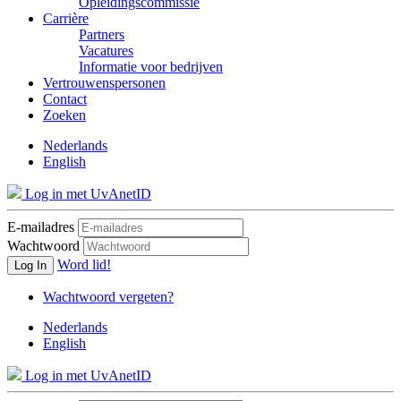
Opleidingscommissie
Carrière
Partners
Vacatures
Informatie voor bedrijven
Vertrouwenspersonen
Contact
Zoeken
Nederlands
English
Log in met UvAnetID
E-mailadres
Wachtwoord
Word lid!
Log In
Wachtwoord vergeten?
Nederlands
English
Log in met UvAnetID