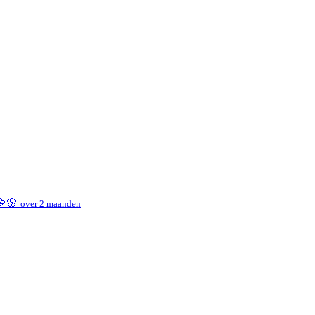
 🌼🌸
over 2 maanden