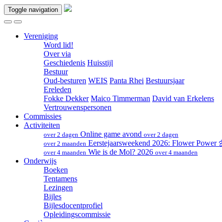
Toggle navigation
Vereniging
Word lid!
Over via
Geschiedenis
Huisstijl
Bestuur
Oud-besturen
WEIS
Panta Rhei
Bestuursjaar
Ereleden
Fokke Dekker
Maico Timmerman
David van Erkelens
Vertrouwenspersonen
Commissies
Activiteiten
Online game avond
over 2 dagen
over 2 dagen
Eerstejaarsweekend 2026: Flower Power
over 2 maanden
Wie is de Mol? 2026
over 4 maanden
over 4 maanden
Onderwijs
Boeken
Tentamens
Lezingen
Bijles
Bijlesdocentprofiel
Opleidingscommissie