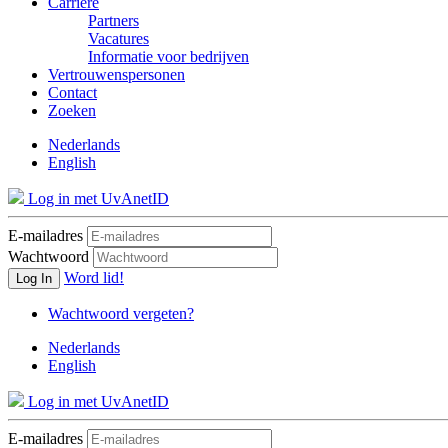
Carrière
Partners
Vacatures
Informatie voor bedrijven
Vertrouwenspersonen
Contact
Zoeken
Nederlands
English
Log in met UvAnetID
E-mailadres
Wachtwoord
Word lid!
Log In
Wachtwoord vergeten?
Nederlands
English
Log in met UvAnetID
E-mailadres