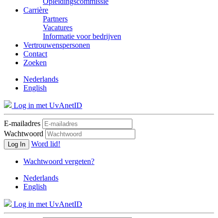
Opleidingscommissie
Carrière
Partners
Vacatures
Informatie voor bedrijven
Vertrouwenspersonen
Contact
Zoeken
Nederlands
English
Log in met UvAnetID
E-mailadres
Wachtwoord
Word lid!
Log In
Wachtwoord vergeten?
Nederlands
English
Log in met UvAnetID