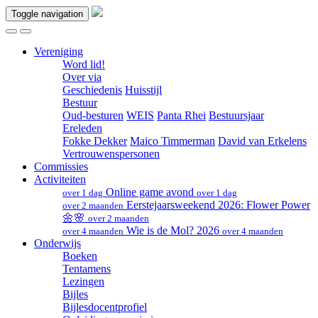
Toggle navigation
Vereniging
Word lid!
Over via
Geschiedenis
Huisstijl
Bestuur
Oud-besturen
WEIS
Panta Rhei
Bestuursjaar
Ereleden
Fokke Dekker
Maico Timmerman
David van Erkelens
Vertrouwenspersonen
Commissies
Activiteiten
Online game avond
over 1 dag
over 1 dag
Eerstejaarsweekend 2026: Flower Power
over 2 maanden
🌼🌸
over 2 maanden
Wie is de Mol? 2026
over 4 maanden
over 4 maanden
Onderwijs
Boeken
Tentamens
Lezingen
Bijles
Bijlesdocentprofiel