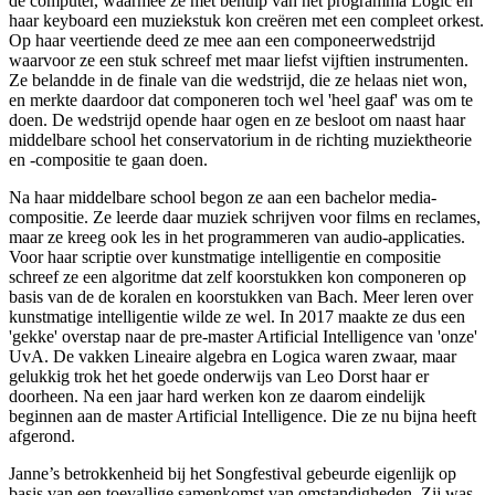
de computer, waarmee ze met behulp van het programma Logic en
haar keyboard een muziekstuk kon creëren met een compleet orkest.
Op haar veertiende deed ze mee aan een componeerwedstrijd
waarvoor ze een stuk schreef met maar liefst vijftien instrumenten.
Ze belandde in de finale van die wedstrijd, die ze helaas niet won,
en merkte daardoor dat componeren toch wel 'heel gaaf' was om te
doen. De wedstrijd opende haar ogen en ze besloot om naast haar
middelbare school het conservatorium in de richting muziektheorie
en -compositie te gaan doen.
Na haar middelbare school begon ze aan een bachelor media-
compositie. Ze leerde daar muziek schrijven voor films en reclames,
maar ze kreeg ook les in het programmeren van audio-applicaties.
Voor haar scriptie over kunstmatige intelligentie en compositie
schreef ze een algoritme dat zelf koorstukken kon componeren op
basis van de de koralen en koorstukken van Bach. Meer leren over
kunstmatige intelligentie wilde ze wel. In 2017 maakte ze dus een
'gekke' overstap naar de pre-master Artificial Intelligence van 'onze'
UvA. De vakken Lineaire algebra en Logica waren zwaar, maar
gelukkig trok het het goede onderwijs van Leo Dorst haar er
doorheen. Na een jaar hard werken kon ze daarom eindelijk
beginnen aan de master Artificial Intelligence. Die ze nu bijna heeft
afgerond.
Janne’s betrokkenheid bij het Songfestival gebeurde eigenlijk op
basis van een toevallige samenkomst van omstandigheden. Zij was