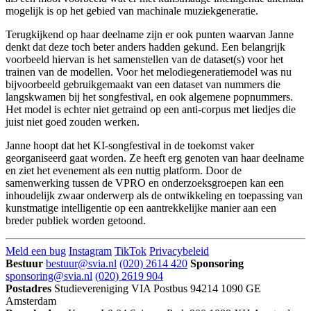
mogelijk is op het gebied van machinale muziekgeneratie.
Terugkijkend op haar deelname zijn er ook punten waarvan Janne
denkt dat deze toch beter anders hadden gekund. Een belangrijk
voorbeeld hiervan is het samenstellen van de dataset(s) voor het
trainen van de modellen. Voor het melodiegeneratiemodel was nu
bijvoorbeeld gebruikgemaakt van een dataset van nummers die
langskwamen bij het songfestival, en ook algemene popnummers.
Het model is echter niet getraind op een anti-corpus met liedjes die
juist niet goed zouden werken.
Janne hoopt dat het KI-songfestival in de toekomst vaker
georganiseerd gaat worden. Ze heeft erg genoten van haar deelname
en ziet het evenement als een nuttig platform. Door de
samenwerking tussen de VPRO en onderzoeksgroepen kan een
inhoudelijk zwaar onderwerp als de ontwikkeling en toepassing van
kunstmatige intelligentie op een aantrekkelijke manier aan een
breder publiek worden getoond.
Meld een bug
Instagram
TikTok
Privacybeleid
Bestuur
bestuur@svia.nl
(020) 2614 420
Sponsoring
sponsoring@svia.nl
(020) 2619 904
Postadres
Studievereniging VIA
Postbus 94214
1090 GE
Amsterdam