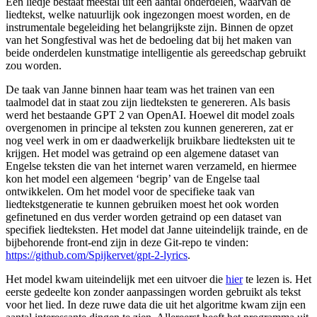
Een liedje bestaat meestal uit een aantal onderdelen, waarvan de
liedtekst, welke natuurlijk ook ingezongen moest worden, en de
instrumentale begeleiding het belangrijkste zijn. Binnen de opzet
van het Songfestival was het de bedoeling dat bij het maken van
beide onderdelen kunstmatige intelligentie als gereedschap gebruikt
zou worden.
De taak van Janne binnen haar team was het trainen van een
taalmodel dat in staat zou zijn liedteksten te genereren. Als basis
werd het bestaande GPT 2 van OpenAI. Hoewel dit model zoals
overgenomen in principe al teksten zou kunnen genereren, zat er
nog veel werk in om er daadwerkelijk bruikbare liedteksten uit te
krijgen. Het model was getraind op een algemene dataset van
Engelse teksten die van het internet waren verzameld, en hiermee
kon het model een algemeen ‘begrip’ van de Engelse taal
ontwikkelen. Om het model voor de specifieke taak van
liedtekstgeneratie te kunnen gebruiken moest het ook worden
gefinetuned en dus verder worden getraind op een dataset van
specifiek liedteksten. Het model dat Janne uiteindelijk trainde, en de
bijbehorende front-end zijn in deze Git-repo te vinden:
https://github.com/Spijkervet/gpt-2-lyrics
.
Het model kwam uiteindelijk met een uitvoer die
hier
te lezen is. Het
eerste gedeelte kon zonder aanpassingen worden gebruikt als tekst
voor het lied. In deze ruwe data die uit het algoritme kwam zijn een