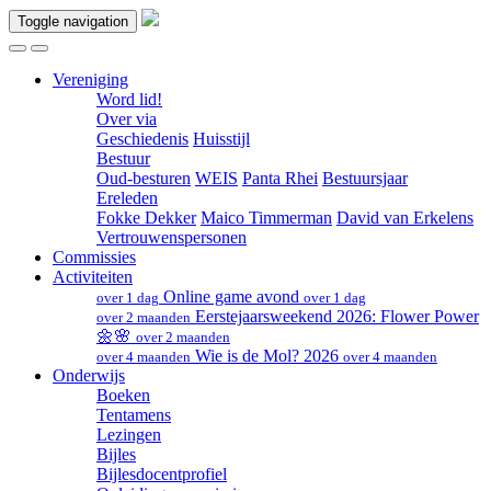
Toggle navigation
Vereniging
Word lid!
Over via
Geschiedenis
Huisstijl
Bestuur
Oud-besturen
WEIS
Panta Rhei
Bestuursjaar
Ereleden
Fokke Dekker
Maico Timmerman
David van Erkelens
Vertrouwenspersonen
Commissies
Activiteiten
Online game avond
over 1 dag
over 1 dag
Eerstejaarsweekend 2026: Flower Power
over 2 maanden
🌼🌸
over 2 maanden
Wie is de Mol? 2026
over 4 maanden
over 4 maanden
Onderwijs
Boeken
Tentamens
Lezingen
Bijles
Bijlesdocentprofiel