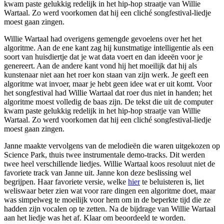
kwam paste gelukkig redelijk in het hip-hop straatje van Willie
Wartaal. Zo werd voorkomen dat hij een cliché songfestival-liedje
moest gaan zingen.
Willie Wartaal had overigens gemengde gevoelens over het het
algoritme. Aan de ene kant zag hij kunstmatige intelligentie als een
soort van huisdiertje dat je wat data voert en dan ideeën voor je
genereert. Aan de andere kant vond hij het moeilijk dat hij als
kunstenaar niet aan het roer kon staan van zijn werk. Je geeft een
algoritme wat invoer, maar je hebt geen idee wat er uit komt. Voor
het songfestival had Willie Wartaal dat roer dus niet in handen; het
algoritme moest volledig de baas zijn. De tekst die uit de computer
kwam paste gelukkig redelijk in het hip-hop straatje van Willie
Wartaal. Zo werd voorkomen dat hij een cliché songfestival-liedje
moest gaan zingen.
Janne maakte vervolgens van de melodieën die waren uitgekozen op
Science Park, thuis twee instrumentale demo-tracks. Dit werden
twee heel verschillende liedjes. Willie Wartaal koos resoluut niet de
favoriete track van Janne uit. Janne kon deze beslissing wel
begrijpen. Haar favoriete versie, welke
hier
te beluisteren is, liet
weliswaar beter zien wat voor rare dingen een algoritme doet, maar
was simpelweg te moeilijk voor hem om in de beperkte tijd die ze
hadden zijn vocalen op te zetten. Na de bijdrage van Willie Wartaal
aan het liedje was het af. Klaar om beoordeeld te worden.