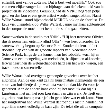
eigenlijk nog van de zotte nu. Dat is best wel moeilijk." Ook zou
een menselijke zanger kunnen bijdragen aan de bekendheid van het
project en de videoserie. Gelukkig had de VPRO nog 'een potje
geld' en dus kon er een grote artiest worden aangetrokken. Naast
Willie Wartaal stond bijvoorbeeld MEROL ook op de shortlist. De
keus viel uiteindelijk op Willie Wartaal. Janne met haar achtergrond
in de compositie mocht met hem in de studio gaan zitten.
Samenwerken in de studio met 'Ollie' - "Hij heet trouwens Olivier,
dus ik noem hem eigenlijk altijd Ollie" - was heel bijzonder. De
samenwerking begon op Science Park. Zonder dat iemand het
doorhad liep een van de grootste rappers van Nederland door
Science Park, langs de via-kamer, naar het robotlab, waar hij en
Janne van een mengeling van melodieën, baslijnen en akkoorden,
terwijl naast hen de wetenschappers hard aan het werk waren, een
track moesten samenstellen.
Willie Wartaal had overigens gemengde gevoelens over het het
algoritme. Aan de ene kant zag hij kunstmatige intelligentie als een
soort van huisdiertje dat je wat data voert en dan ideeën voor je
genereert. Aan de andere kant vond hij het moeilijk dat hij als
kunstenaar niet aan het roer kon staan van zijn werk. Je geeft een
algoritme wat invoer, maar je hebt geen idee wat er uit komt. Voor
het songfestival had Willie Wartaal dat roer dus niet in handen; het
algoritme moest volledig de baas zijn. De tekst die uit de computer