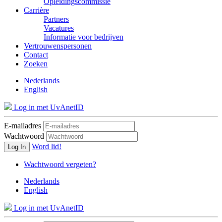
Opleidingscommissie
Carrière
Partners
Vacatures
Informatie voor bedrijven
Vertrouwenspersonen
Contact
Zoeken
Nederlands
English
Log in met UvAnetID
E-mailadres
Wachtwoord
Word lid!
Log In
Wachtwoord vergeten?
Nederlands
English
Log in met UvAnetID