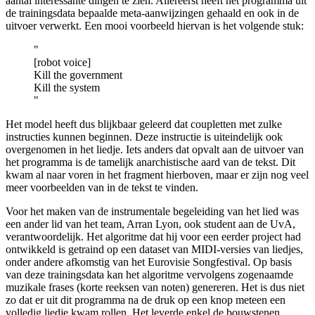
aantal interessante dingen te zien. Allereerst heeft het programma uit
de trainingsdata bepaalde meta-aanwijzingen gehaald en ook in de
uitvoer verwerkt. Een mooi voorbeeld hiervan is het volgende stuk:
"
[robot voice]
Kill the government
Kill the system
"
Het model heeft dus blijkbaar geleerd dat coupletten met zulke
instructies kunnen beginnen. Deze instructie is uiteindelijk ook
overgenomen in het liedje. Iets anders dat opvalt aan de uitvoer van
het programma is de tamelijk anarchistische aard van de tekst. Dit
kwam al naar voren in het fragment hierboven, maar er zijn nog veel
meer voorbeelden van in de tekst te vinden.
Voor het maken van de instrumentale begeleiding van het lied was
een ander lid van het team, Arran Lyon, ook student aan de UvA,
verantwoordelijk. Het algoritme dat hij voor een eerder project had
ontwikkeld is getraind op een dataset van MIDI-versies van liedjes,
onder andere afkomstig van het Eurovisie Songfestival. Op basis
van deze trainingsdata kan het algoritme vervolgens zogenaamde
muzikale frases (korte reeksen van noten) genereren. Het is dus niet
zo dat er uit dit programma na de druk op een knop meteen een
volledig liedje kwam rollen. Het leverde enkel de bouwstenen