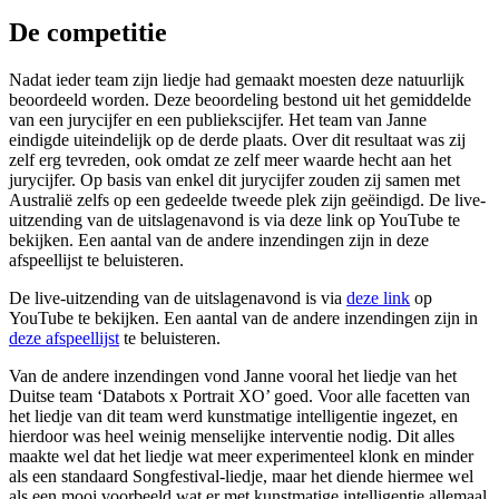
De competitie
Nadat ieder team zijn liedje had gemaakt moesten deze natuurlijk
beoordeeld worden. Deze beoordeling bestond uit het gemiddelde
van een jurycijfer en een publiekscijfer. Het team van Janne
eindigde uiteindelijk op de derde plaats. Over dit resultaat was zij
zelf erg tevreden, ook omdat ze zelf meer waarde hecht aan het
jurycijfer. Op basis van enkel dit jurycijfer zouden zij samen met
Australië zelfs op een gedeelde tweede plek zijn geëindigd. De live-
uitzending van de uitslagenavond is via deze link op YouTube te
bekijken. Een aantal van de andere inzendingen zijn in deze
afspeellijst te beluisteren.
De live-uitzending van de uitslagenavond is via
deze link
op
YouTube te bekijken. Een aantal van de andere inzendingen zijn in
deze afspeellijst
te beluisteren.
Van de andere inzendingen vond Janne vooral het liedje van het
Duitse team ‘Databots x Portrait XO’ goed. Voor alle facetten van
het liedje van dit team werd kunstmatige intelligentie ingezet, en
hierdoor was heel weinig menselijke interventie nodig. Dit alles
maakte wel dat het liedje wat meer experimenteel klonk en minder
als een standaard Songfestival-liedje, maar het diende hiermee wel
als een mooi voorbeeld wat er met kunstmatige intelligentie allemaal