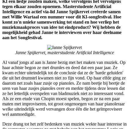
KI een liedje zouden maken, welke vervolgens het vervolgens
tegen elkaar zouden opnemen. Masterstudente Artificial
Intelligence en actief via-lid Janne Spijkervet creëerde samen
met Willie Wartaal een nummer voor dit KI-songfestival. Hoe
komt zo'n unieke samenwerking tot stand en hoe verliep het
muziekmaakproces van idee tot eindproduct? Wij hebben de
mogelijkheid gehad Janne te interviewen over haar deelname
aan het Songfestival.
Janne Spijkervet, masterstudente Artificial Intelligence
Al vanaf jongs af aan is Janne bezig met het maken van muziek. Op
haar achtste begon ze met drumles en deed dat een paar jaar. Ze
kwam echter uiteindelijk tot de conclusie dat ze de 'harde geluiden'
die uit het drumstel kwamen niet zo fijn vond. Op haar elfde ging ze
daarom net zoals haar zusje op pianoles. Ze nam beetje bij beetje de
uren van haar zusjes pianoles over en merkte tijdens deze lessen dat
ze het letterlijk overspelen van bladmuziek niet zo interessant vond.
Als ze een etude van Chopin moest spelen, begon ze na een paar
maten met improviseren, tot groot ongenoegen van haar pianoleraar
welke uiteindelijk werd vervangen door één die het geïmproviseer
wel aanmoedigde.
Deze drang tot het zelf bedenken van muziek wekte haar interesse in