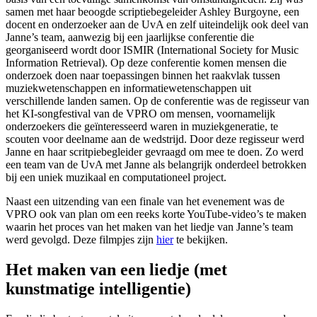
samen met haar beoogde scriptiebegeleider Ashley Burgoyne, een
docent en onderzoeker aan de UvA en zelf uiteindelijk ook deel van
Janne’s team, aanwezig bij een jaarlijkse conferentie die
georganiseerd wordt door ISMIR (International Society for Music
Information Retrieval). Op deze conferentie komen mensen die
onderzoek doen naar toepassingen binnen het raakvlak tussen
muziekwetenschappen en informatiewetenschappen uit
verschillende landen samen. Op de conferentie was de regisseur van
het KI-songfestival van de VPRO om mensen, voornamelijk
onderzoekers die geïnteresseerd waren in muziekgeneratie, te
scouten voor deelname aan de wedstrijd. Door deze regisseur werd
Janne en haar scritpiebegleider gevraagd om mee te doen. Zo werd
een team van de UvA met Janne als belangrijk onderdeel betrokken
bij een uniek muzikaal en computationeel project.
Naast een uitzending van een finale van het evenement was de
VPRO ook van plan om een reeks korte YouTube-video’s te maken
waarin het proces van het maken van het liedje van Janne’s team
werd gevolgd. Deze filmpjes zijn
hier
te bekijken.
Het maken van een liedje (met
kunstmatige intelligentie)