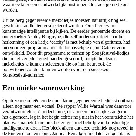
waarmee later een daadwerkelijke instrumentale track gemixt kon
worden.
Uit de berg gegenereerde melodietjes moesten natuurlijk nog wel
geschikte kandidaten geselecteerd worden. Ook hier kwam
kunstmatige intelligentie bij kijken. De eerder genoemde docent en
onderzoeker Ashley Burgoyne, die zelf onderzoek doet naar het
herkenning of een liedje ‘catchy’ is met behulp van algoritmes, had
hiervoor een programma met de toepasselijke naam Catchy voor
ontwikkeld. Door dit programma te trainen op Songfestival-liedjes
die in het verleden goed hadden gescoord, hoopte het team
melodietjes te kunnen selecteren die op hun beurt ook de
bouwstenen zouden kunnen worden voor een succesvol
Songfestival-nummer.
Een unieke samenwerking
Op deze melodieën en de door Janne gegenereerde liedtekst ontbrak
alleen nog maar een vocaal. De rapper Willie Wartaal was daarvoor
verantwoordelijk. Zijn deelname, of van een menselijke zanger in
het algemeen, lag in het begin echter nog niet in het vooruitzicht; het
plan was namelijk om ook het zingen met behulp van kunstmatige
intelligentie te doen. Het bleek alleen dat deze techniek nog teveel in
de kinderschoenen stond. Janne: "Een algoritme laten zingen dat is